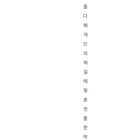
을
다
해
개
인
의
체
질
에
맞
춘
전
통
한
약