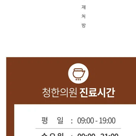
재
처
방